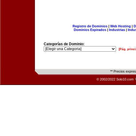
Registro de Dominios
|
Web Hosting
|
D
Dominios Expirados
|
Industrias
|
Indu
Categorías de Dominio:
[Pág. princi
** Precios expre
© 2002/2022 Solo10.com