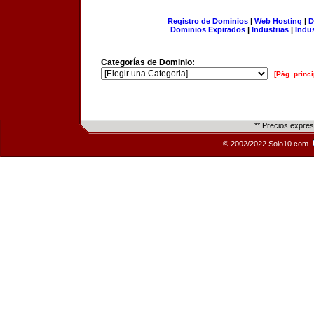
Registro de Dominios
|
Web Hosting
|
D
Dominios Expirados
|
Industrias
|
Indu
Categorías de Dominio:
[Pág. princi
** Precios expre
© 2002/2022 Solo10.com