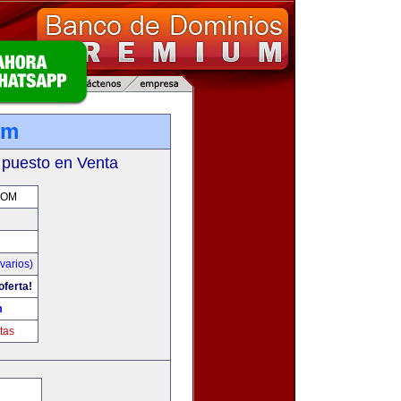
om
 puesto en Venta
COM
varios)
oferta!
m
tas