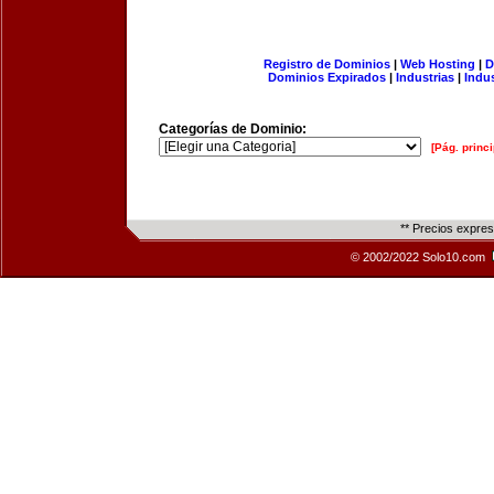
Registro de Dominios
|
Web Hosting
|
D
Dominios Expirados
|
Industrias
|
Indu
Categorías de Dominio:
[Pág. princi
** Precios expre
© 2002/2022 Solo10.com