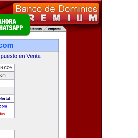
.com
 puesto en Venta
AN.COM
com
ferta!
.com
tas