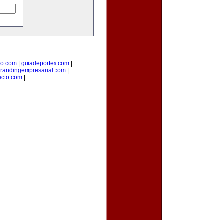
lo.com
|
guiadeportes.com
|
randingempresarial.com
|
ecto.com
|