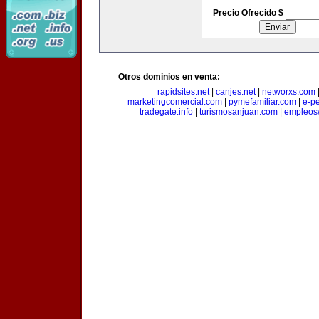
Precio Ofrecido $
Otros dominios en venta:
rapidsites.net
|
canjes.net
|
networxs.com
marketingcomercial.com
|
pymefamiliar.com
|
e-pe
tradegate.info
|
turismosanjuan.com
|
empleos