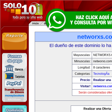
networxs.c
El dueño de este dominio lo ha
Mayusculas:
NETWORXS.
Minusculas:
networxs.com
Longitud:
8 caracteres
Categorias:
TecnologÃ­a
Precio:
Realizar una 
Visitar!
networxs.co
Serán consideradas ofer
Realizar una Oferta