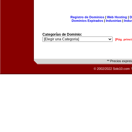
Registro de Dominios
|
Web Hosting
|
D
Dominios Expirados
|
Industrias
|
Indu
Categorías de Dominio:
[Pág. princi
** Precios expre
© 2002/2022 Solo10.com