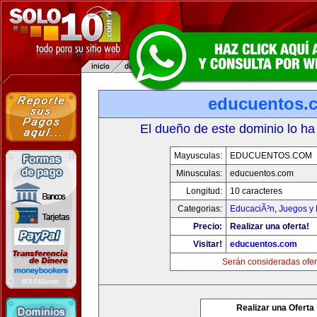
educuentos.
El dueño de este dominio lo ha
Mayusculas:
EDUCUENTOS.COM
Minusculas:
educuentos.com
Longitud:
10 caracteres
Categorias:
EducaciÃ³n
,
Juegos y 
Precio:
Realizar una oferta!
Visitar!
educuentos.com
Serán consideradas ofer
Realizar una Oferta