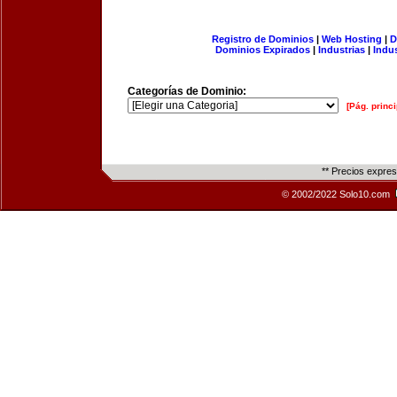
Registro de Dominios
|
Web Hosting
|
D
Dominios Expirados
|
Industrias
|
Indu
Categorías de Dominio:
[Pág. princi
** Precios expre
© 2002/2022 Solo10.com