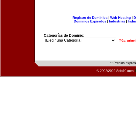
Registro de Dominios
|
Web Hosting
|
D
Dominios Expirados
|
Industrias
|
Indu
Categorías de Dominio:
[Pág. princi
** Precios expre
© 2002/2022 Solo10.com