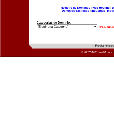
Registro de Dominios
|
Web Hosting
|
D
Dominios Expirados
|
Industrias
|
Indu
Categorías de Dominio:
[Pág. princi
** Precios expre
© 2002/2022 Solo10.com