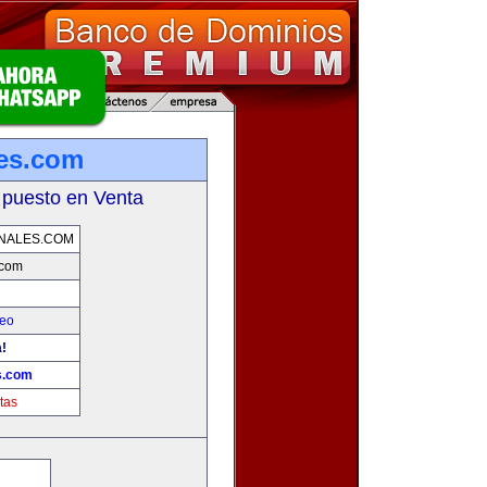
les.com
 puesto en Venta
NALES.COM
.com
leo
!
s.com
tas