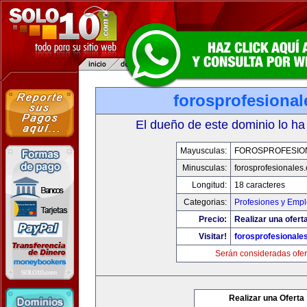
forosprofesiona
El dueño de este dominio lo ha
Mayusculas:
FOROSPROFESIO
Minusculas:
forosprofesionales
Longitud:
18 caracteres
Categorias:
Profesiones y Emp
Precio:
Realizar una oferta
Visitar!
forosprofesionale
Serán consideradas ofer
Realizar una Oferta