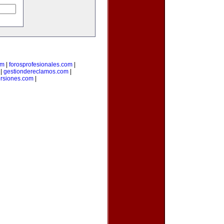
om
|
forosprofesionales.com
|
|
gestiondereclamos.com
|
ersiones.com
|