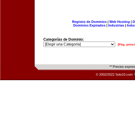
Registro de Dominios
|
Web Hosting
|
D
Dominios Expirados
|
Industrias
|
Indu
Categorías de Dominio:
[Pág. princi
** Precios expre
© 2002/2022 Solo10.com