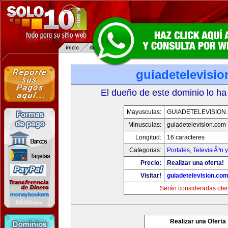
guiadetelevisi
El dueño de este dominio lo ha
Mayusculas:
GUIADETELEVISION
Minusculas:
guiadetelevision.com
Longitud:
16 caracteres
Categorias:
Portales
,
TelevisiÃ³n 
Precio:
Realizar una oferta!
Visitar!
guiadetelevision.co
Serán consideradas ofer
Realizar una Oferta