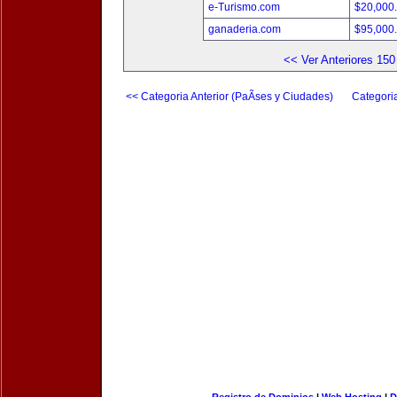
e-Turismo.com
$20,000
ganaderia.com
$95,000
<< Ver Anteriores 150
<< Categoria Anterior (PaÃ­ses y Ciudades)
Categori