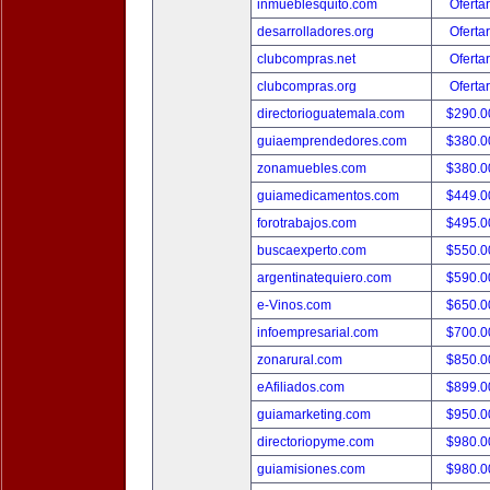
inmueblesquito.com
Oferta
desarrolladores.org
Oferta
clubcompras.net
Oferta
clubcompras.org
Oferta
directorioguatemala.com
$290.
guiaemprendedores.com
$380.
zonamuebles.com
$380.
guiamedicamentos.com
$449.
forotrabajos.com
$495.
buscaexperto.com
$550.
argentinatequiero.com
$590.
e-Vinos.com
$650.
infoempresarial.com
$700.
zonarural.com
$850.
eAfiliados.com
$899.
guiamarketing.com
$950.
directoriopyme.com
$980.
guiamisiones.com
$980.