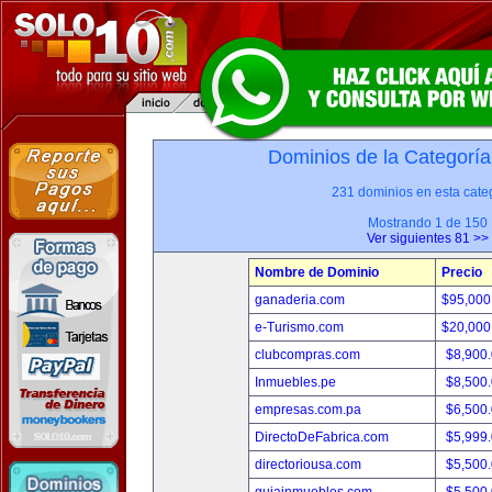
Dominios de la Categoría
231 dominios en esta categ
Mostrando 1 de 150
Ver siguientes 81 >>
Nombre de Dominio
Precio
ganaderia.com
$95,000
e-Turismo.com
$20,000
clubcompras.com
$8,900
Inmuebles.pe
$8,500
empresas.com.pa
$6,500
DirectoDeFabrica.com
$5,999
directoriousa.com
$5,500