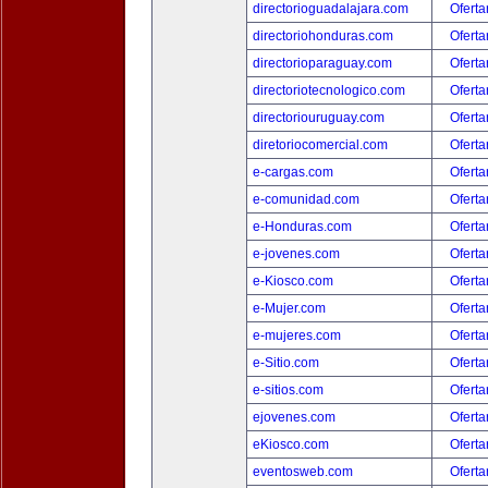
directorioguadalajara.com
Oferta
directoriohonduras.com
Oferta
directorioparaguay.com
Oferta
directoriotecnologico.com
Oferta
directoriouruguay.com
Oferta
diretoriocomercial.com
Oferta
e-cargas.com
Oferta
e-comunidad.com
Oferta
e-Honduras.com
Oferta
e-jovenes.com
Oferta
e-Kiosco.com
Oferta
e-Mujer.com
Oferta
e-mujeres.com
Oferta
e-Sitio.com
Oferta
e-sitios.com
Oferta
ejovenes.com
Oferta
eKiosco.com
Oferta
eventosweb.com
Oferta