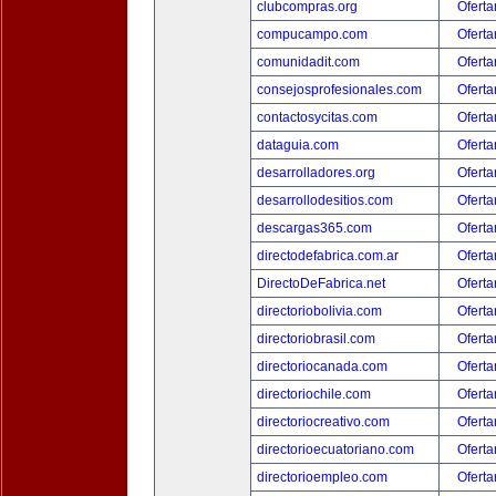
clubcompras.org
Oferta
compucampo.com
Oferta
comunidadit.com
Oferta
consejosprofesionales.com
Oferta
contactosycitas.com
Oferta
dataguia.com
Oferta
desarrolladores.org
Oferta
desarrollodesitios.com
Oferta
descargas365.com
Oferta
directodefabrica.com.ar
Oferta
DirectoDeFabrica.net
Oferta
directoriobolivia.com
Oferta
directoriobrasil.com
Oferta
directoriocanada.com
Oferta
directoriochile.com
Oferta
directoriocreativo.com
Oferta
directorioecuatoriano.com
Oferta
directorioempleo.com
Oferta