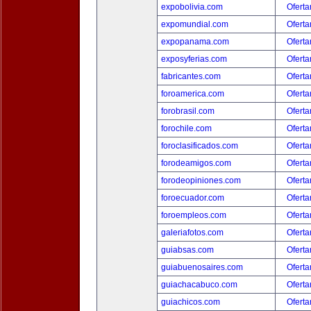
expobolivia.com
Oferta
expomundial.com
Oferta
expopanama.com
Oferta
exposyferias.com
Oferta
fabricantes.com
Oferta
foroamerica.com
Oferta
forobrasil.com
Oferta
forochile.com
Oferta
foroclasificados.com
Oferta
forodeamigos.com
Oferta
forodeopiniones.com
Oferta
foroecuador.com
Oferta
foroempleos.com
Oferta
galeriafotos.com
Oferta
guiabsas.com
Oferta
guiabuenosaires.com
Oferta
guiachacabuco.com
Oferta
guiachicos.com
Oferta