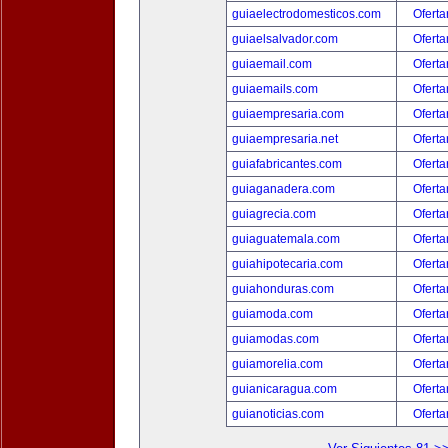
guiaelectrodomesticos.com
Oferta
guiaelsalvador.com
Oferta
guiaemail.com
Oferta
guiaemails.com
Oferta
guiaempresaria.com
Oferta
guiaempresaria.net
Oferta
guiafabricantes.com
Oferta
guiaganadera.com
Oferta
guiagrecia.com
Oferta
guiaguatemala.com
Oferta
guiahipotecaria.com
Oferta
guiahonduras.com
Oferta
guiamoda.com
Oferta
guiamodas.com
Oferta
guiamorelia.com
Oferta
guianicaragua.com
Oferta
guianoticias.com
Oferta